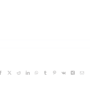
Facebook
X
Reddit
LinkedIn
WhatsApp
Tumblr
Pinterest
Vk
Xing
Email